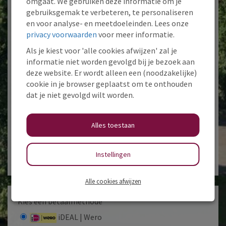
omgaat. We gebruiken deze informatie om je
Doneren als persoon
gebruiksgemak te verbeteren, te personaliseren
en voor analyse- en meetdoeleinden. Lees onze
Doneren als bedrijf
privacy voorwaarden
voor meer informatie.
Als je kiest voor 'alle cookies afwijzen' zal je
Voornaam*
informatie niet worden gevolgd bij je bezoek aan
deze website. Er wordt alleen een (noodzakelijke)
cookie in je browser geplaatst om te onthouden
Tussenv.
Achternaam*
dat je niet gevolgd wilt worden.
Alles toestaan
E-mailadres*
Instellingen
Alle cookies afwijzen
Kies een betaalmethode
iDEAL | Wero