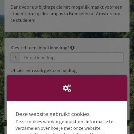
Dank voor uw bijdrage die het mogelijk maakt voor een
student om op de campus in Breukelen of Amsterdam
te studeren!
Kies zelf een donatiebedrag*
€
Of kies een vaak gekozen bedrag
€ 100
€ 200
€ 500
€ 1.000
Ik wil bijdragen aan de transactiekosten en betaal
€ 1,85 extra
Ik wil niet bijdragen aan de transactiekosten
Deze website gebruikt cookies
Deze cookies worden gebruikt om informatie te
verzamelen over hoe je met onze website